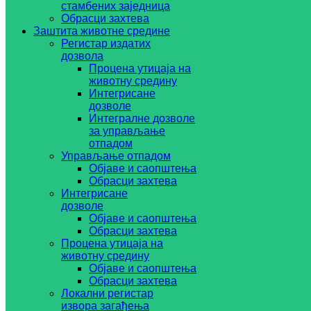
стамбених заједница
Обрасци захтева
Заштита животне средине
Регистар издатих
дозвола
Процена утицаја на
животну средину
Интегрисане
дозволе
Интегралне дозволе
за управљање
отпадом
Управљање отпадом
Објаве и саопштења
Обрасци захтева
Интегрисане
дозволе
Објаве и саопштења
Обрасци захтева
Процена утицаја на
животну средину
Објаве и саопштења
Обрасци захтева
Локални регистар
извора загађења