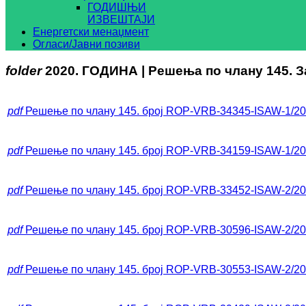
ГОДИШЊИ
ИЗВЕШТАЈИ
Енергетски менаџмент
Огласи/Јавни позиви
folder
2020. ГОДИНА | Решења по члану 145. 
pdf
Решење по члану 145. број ROP-VRB-34345-ISAW-1/2
pdf
Решење по члану 145. број ROP-VRB-34159-ISAW-1/2
pdf
Решење по члану 145. број ROP-VRB-33452-ISAW-2/2
pdf
Решење по члану 145. број ROP-VRB-30596-ISAW-2/2
pdf
Решење по члану 145. број ROP-VRB-30553-ISAW-2/2