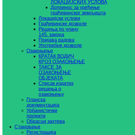
ЛОКАЦИЈСКИХ УСЛОВА
Допринос за уређење
грађевинског земљишта
Локацијски услови
Грађевинске дозволе
Решења по члану
145. закона
Пријава радова
Употребне дозволе
Озакоњење
КРАТАК ВОДИЧ
КРОЗ ОЗАКОЊЕЊЕ
ТАКСЕ ЗА
ОЗАКОЊЕЊЕ
ОБЈЕКАТА
Списак издатих
решења о
озакоњењу
Планска
документација
Урбанистички
пројекти
Обрасци захтева
Становање
Регистрација