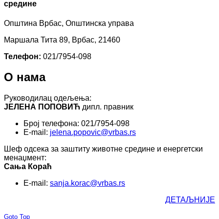
средине
Општина Врбас, Општинска управа
Маршала Тита 89, Врбас, 21460
Телефон:
021/7954-098
О нама
Руководилац одељења:
ЈЕЛЕНА ПОПОВИЋ
дипл. правник
Број телефона: 021/7954-098
E-mail:
jelena.popovic@vrbas.rs
Шеф одсека за заштиту животне средине и енергетски
менаџмент:
Сања Кораћ
E-mail:
sanja.korac@vrbas.rs
ДЕТАЉНИЈЕ
Goto Top