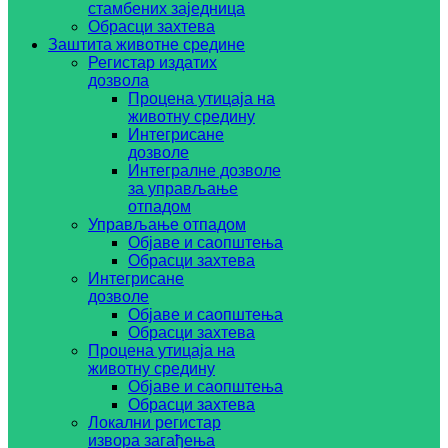
стамбених заједница
Обрасци захтева
Заштита животне средине
Регистар издатих
дозвола
Процена утицаја на
животну средину
Интегрисане
дозволе
Интегралне дозволе
за управљање
отпадом
Управљање отпадом
Објаве и саопштења
Обрасци захтева
Интегрисане
дозволе
Објаве и саопштења
Обрасци захтева
Процена утицаја на
животну средину
Објаве и саопштења
Обрасци захтева
Локални регистар
извора загађења