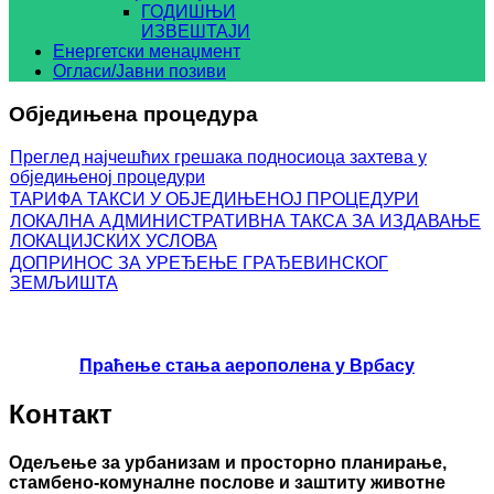
ГОДИШЊИ
ИЗВЕШТАЈИ
Енергетски менаџмент
Огласи/Јавни позиви
Обједињена процедура
Преглед најчешћих грешака подносиоца захтева у
обједињеној процедури
ТАРИФА ТАКСИ У ОБЈЕДИЊЕНОЈ ПРОЦЕДУРИ
ЛОКАЛНА АДМИНИСТРАТИВНА ТАКСА ЗА ИЗДАВАЊЕ
ЛОКАЦИЈСКИХ УСЛОВА
ДОПРИНОС ЗА УРЕЂЕЊЕ ГРАЂЕВИНСКОГ
ЗЕМЉИШТА
Праћење стања аерополена у Врбасу
Контакт
Одељење за урбанизам и просторно планирање,
стамбено-комуналне послове и заштиту животне