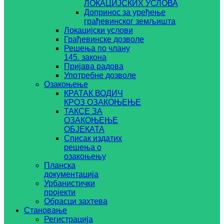
ЛОКАЦИЈСКИХ УСЛОВА
Допринос за уређење
грађевинског земљишта
Локацијски услови
Грађевинске дозволе
Решења по члану
145. закона
Пријава радова
Употребне дозволе
Озакоњење
КРАТАК ВОДИЧ
КРОЗ ОЗАКОЊЕЊЕ
ТАКСЕ ЗА
ОЗАКОЊЕЊЕ
ОБЈЕКАТА
Списак издатих
решења о
озакоњењу
Планска
документација
Урбанистички
пројекти
Обрасци захтева
Становање
Регистрација