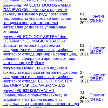
OGRANAK ZMAJEVO из Змајева
документ
"PANECO" DОО OGRANAK
ZMAJEVO-Обавештење о поднетом
захтеву за измене у раду постојећег
01
Преузми
постројења за управљање неопасним
мар
(
25 KB
)
отпадом и продужетак важења
2022
интегралне дозволе за управљање
отпадом
документ
“ECOLOGY SISTEM“ doo-
OGRANAK “LOL MAGIC VRBAS” из
Врбаса - интегрална дозвола за
01
Преузми
складиштење и поновно искоришћење
окт
(
42 KB
)
неопасног отпада (примарна сепарација,
2021
сабијање, балирање и припрема отпада
за транспорт) у Врбасу
документ
Обавештење о поднетом
захтеву за издавање интегралне дозволе-
27
Преузми
складиштење и поновно искоришћење
авг
(
25 KB
)
неопасног отпада: "ECOLOGY SISTEM
2021
doo OGRANAK LOL MAGIC VRBAS
документ
ЈКП КОМУНАЛАЦ-
24
Обавештење о поднетом захтеву за
Преузми
дец
издавање интегралне дозволе за
(
24 KB
)
2020
сакупљање и транспорт неопасног отпада