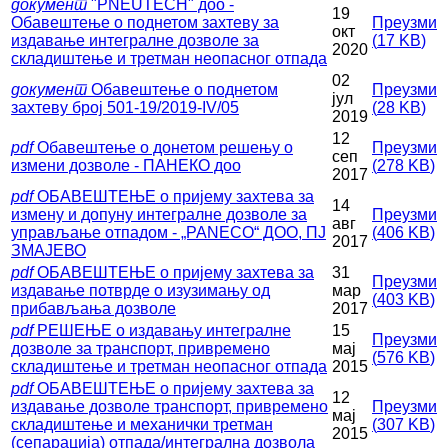
документ
"PNEUTECH" доо -
19
Обавештење о поднетом захтеву за
Преузми
окт
издавање интегралне дозволе за
(
17 KB
)
2020
складиштење и третман неопасног отпада
02
документ
Обавештење о поднетом
Преузми
јул
захтеву број 501-19/2019-IV/05
(
28 KB
)
2019
12
pdf
Обавештење о донетом решењу о
Преузми
сеп
измени дозволе - ПАНЕКО доо
(
278 KB
)
2017
pdf
ОБАВЕШТЕЊЕ о пријему захтева за
14
измену и допуну интегралне дозволе за
Преузми
авг
управљање отпадом - „PANECO“ ДОО, ПЈ
(
406 KB
)
2017
ЗМАЈЕВО
pdf
ОБАВЕШТЕЊЕ о пријему захтева за
31
Преузми
издавање потврде о изузимању од
мар
(
403 KB
)
прибављања дозволе
2017
pdf
РЕШЕЊЕ о издавању интегралне
15
Преузми
дозволе зa транспорт, привремено
мај
(
576 KB
)
складиштење и третман неопасног отпада
2015
pdf
ОБАВЕШТЕЊЕ о пријему захтева за
12
издавање дозволе транспорт, привремено
Преузми
мај
складиштење и механички третман
(
307 KB
)
2015
(сепарација) отпада/интегрална дозвола