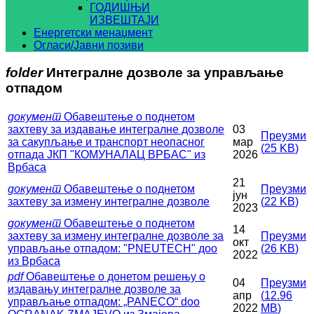
ГОДИШЊИ
ИЗВЕШТАЈИ
Енергетски менаџмент
Огласи/Јавни позиви
folder
Интегралне дозволе за управљање
отпадом
документ
Обавештење о поднетом
захтеву за издавање интегралне дозволе
03
Преузми
за сакупљање и транспорт неопасног
мар
(
25 KB
)
отпада ЈКП "КОМУНАЛАЦ ВРБАС" из
2026
Врбаса
21
документ
Обавештење о поднетом
Преузми
јун
захтеву за измену интегралне дозволе
(
22 KB
)
2023
документ
Обавештење о поднетом
14
захтеву за измену интегралне дозволе за
Преузми
окт
управљање отпадом: "PNEUTECH" доо
(
26 KB
)
2022
из Врбаса
pdf
Обавештење о донетом решењу о
04
Преузми
издавању интегралне дозволе за
апр
(
12.96
управљање отпадом: „PANECO“ doo
2022
MB
)