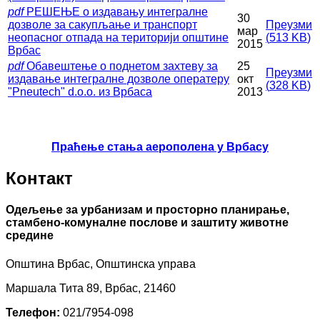
pdf
РЕШЕЊЕ о издавању интегралне
30
дозволе зa сакупљање и транспорт
Преузми
мар
неопасног отпада на територији општине
(
513 KB
)
2015
Врбас
pdf
Обавештење о поднетом захтеву за
25
Преузми
издавање интегралне дозволе оператеру
окт
(
328 KB
)
"Pneutech" d.o.o. из Врбаса
2013
Праћење стања аерополена у Врбасу
Контакт
Одељење за урбанизам и просторно планирање,
стамбено-комуналне послове и заштиту животне
средине
Општина Врбас, Општинска управа
Маршала Тита 89, Врбас, 21460
Телефон:
021/7954-098