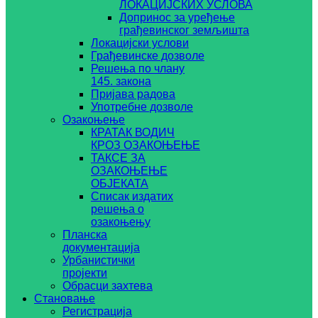
ЛОКАЦИЈСКИХ УСЛОВА
Допринос за уређење
грађевинског земљишта
Локацијски услови
Грађевинске дозволе
Решења по члану
145. закона
Пријава радова
Употребне дозволе
Озакоњење
КРАТАК ВОДИЧ
КРОЗ ОЗАКОЊЕЊЕ
ТАКСЕ ЗА
ОЗАКОЊЕЊЕ
ОБЈЕКАТА
Списак издатих
решења о
озакоњењу
Планска
документација
Урбанистички
пројекти
Обрасци захтева
Становање
Регистрација