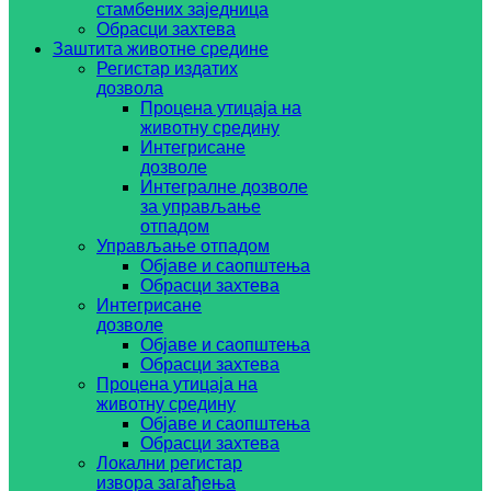
стамбених заједница
Обрасци захтева
Заштита животне средине
Регистар издатих
дозвола
Процена утицаја на
животну средину
Интегрисане
дозволе
Интегралне дозволе
за управљање
отпадом
Управљање отпадом
Објаве и саопштења
Обрасци захтева
Интегрисане
дозволе
Објаве и саопштења
Обрасци захтева
Процена утицаја на
животну средину
Објаве и саопштења
Обрасци захтева
Локални регистар
извора загађења