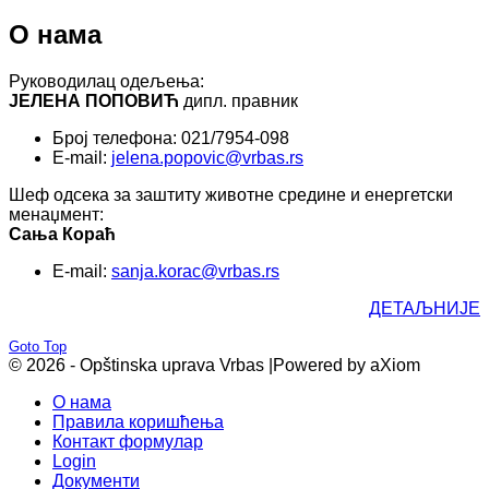
О нама
Руководилац одељења:
ЈЕЛЕНА ПОПОВИЋ
дипл. правник
Број телефона: 021/7954-098
E-mail:
jelena.popovic@vrbas.rs
Шеф одсека за заштиту животне средине и енергетски
менаџмент:
Сања Кораћ
E-mail:
sanja.korac@vrbas.rs
ДЕТАЉНИЈЕ
Goto Top
© 2026 - Opštinska uprava Vrbas |
Powered by aXiom
О нама
Правила коришћења
Контакт формулар
Login
Документи