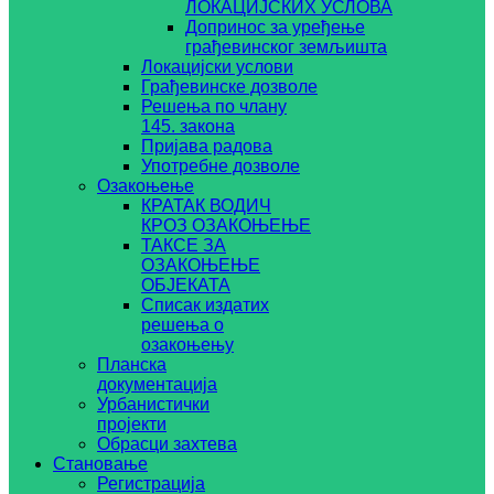
ЛОКАЦИЈСКИХ УСЛОВА
Допринос за уређење
грађевинског земљишта
Локацијски услови
Грађевинске дозволе
Решења по члану
145. закона
Пријава радова
Употребне дозволе
Озакоњење
КРАТАК ВОДИЧ
КРОЗ ОЗАКОЊЕЊЕ
ТАКСЕ ЗА
ОЗАКОЊЕЊЕ
ОБЈЕКАТА
Списак издатих
решења о
озакоњењу
Планска
документација
Урбанистички
пројекти
Обрасци захтева
Становање
Регистрација