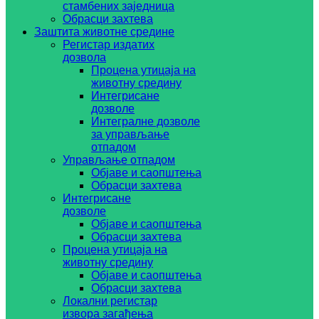
стамбених заједница
Обрасци захтева
Заштита животне средине
Регистар издатих
дозвола
Процена утицаја на
животну средину
Интегрисане
дозволе
Интегралне дозволе
за управљање
отпадом
Управљање отпадом
Објаве и саопштења
Обрасци захтева
Интегрисане
дозволе
Објаве и саопштења
Обрасци захтева
Процена утицаја на
животну средину
Објаве и саопштења
Обрасци захтева
Локални регистар
извора загађења