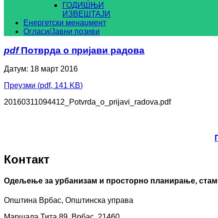
ГОДИШЊИ
ИЗВЕШТАЈИ
Енергетски менаџмент
Огласи/Јавни позиви
pdf
Потврда о пријави радова
Датум: 18 март 2016
Преузми
(
pdf,
141 KB
)
20160311094412_Potvrda_o_prijavi_radova.pdf
Контакт
Одељење за урбанизам и просторно планирање, стам
Општина Врбас, Општинска управа
Маршала Тита 89, Врбас, 21460