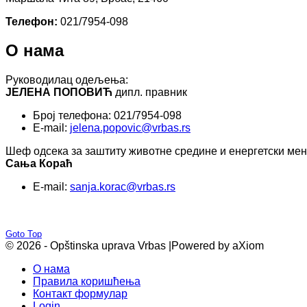
Телефон:
021/7954-098
О нама
Руководилац одељења:
ЈЕЛЕНА ПОПОВИЋ
дипл. правник
Број телефона: 021/7954-098
E-mail:
jelena.popovic@vrbas.rs
Шеф одсека за заштиту животне средине и енергетски ме
Сања Кораћ
E-mail:
sanja.korac@vrbas.rs
Goto Top
© 2026 - Opštinska uprava Vrbas |
Powered by aXiom
О нама
Правила коришћења
Контакт формулар
Login