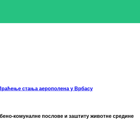
Праћење стања аерополена у Врбасу
бено-комуналне послове и заштиту животне средине