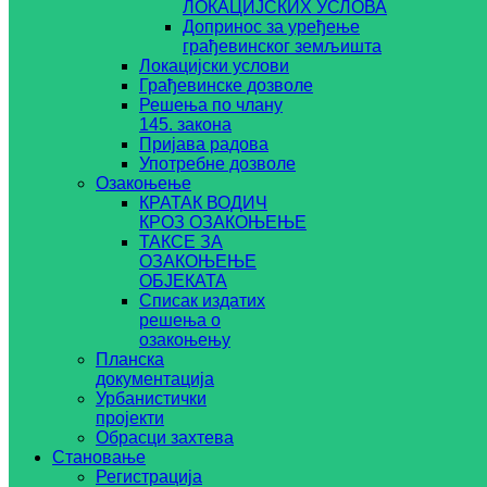
ЛОКАЦИЈСКИХ УСЛОВА
Допринос за уређење
грађевинског земљишта
Локацијски услови
Грађевинске дозволе
Решења по члану
145. закона
Пријава радова
Употребне дозволе
Озакоњење
КРАТАК ВОДИЧ
КРОЗ ОЗАКОЊЕЊЕ
ТАКСЕ ЗА
ОЗАКОЊЕЊЕ
ОБЈЕКАТА
Списак издатих
решења о
озакоњењу
Планска
документација
Урбанистички
пројекти
Обрасци захтева
Становање
Регистрација