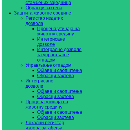
стамбених заједница
Обрасци захтева
Заштита животне средине
Регистар издатих
дозвола
Процена утицаја на
животну средину
Интегрисане
дозволе
Интегралне дозволе
за управљање
отпадом
Управљање отпадом
Објаве и саопштења
Обрасци захтева
Интегрисане
дозволе
Објаве и саопштења
Обрасци захтева
Процена утицаја на
животну средину
Објаве и саопштења
Обрасци захтева
Локални регистар
извора загађења