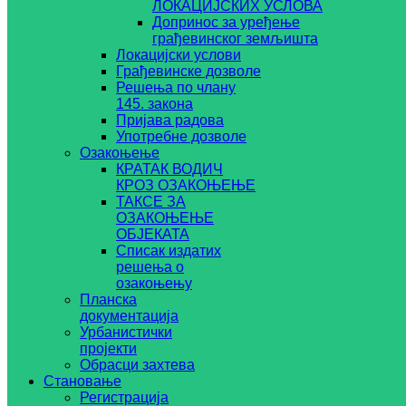
ЛОКАЦИЈСКИХ УСЛОВА
Допринос за уређење
грађевинског земљишта
Локацијски услови
Грађевинске дозволе
Решења по члану
145. закона
Пријава радова
Употребне дозволе
Озакоњење
КРАТАК ВОДИЧ
КРОЗ ОЗАКОЊЕЊЕ
ТАКСЕ ЗА
ОЗАКОЊЕЊЕ
ОБЈЕКАТА
Списак издатих
решења о
озакоњењу
Планска
документација
Урбанистички
пројекти
Обрасци захтева
Становање
Регистрација