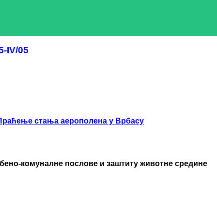
-IV/05
Праћење стања аерополена у Врбасу
бено-комуналне послове и заштиту животне средине