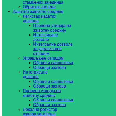
стамбених заједница
Обрасци захтева
Заштита животне средине
Регистар издатих
дозвола
Процена утицаја на
животну средину
Интегрисане
дозволе
Интегралне дозволе
за управљање
отпадом
Управљање отпадом
Објаве и саопштења
Обрасци захтева
Интегрисане
дозволе
Објаве и саопштења
Обрасци захтева
Процена утицаја на
животну средину
Објаве и саопштења
Обрасци захтева
Локални регистар
извора загађења