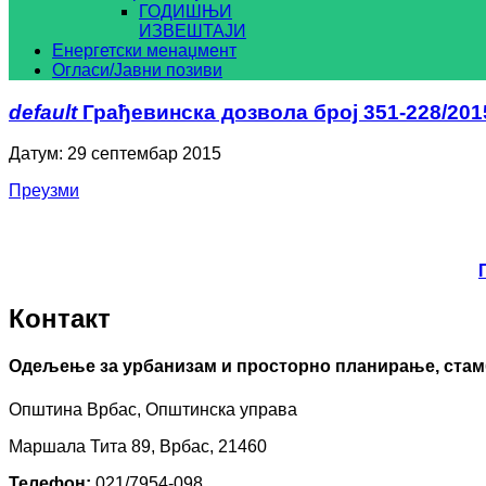
ГОДИШЊИ
ИЗВЕШТАЈИ
Енергетски менаџмент
Огласи/Јавни позиви
default
Грађевинска дозвола број 351-228/2015
Датум: 29 септембар 2015
Преузми
Контакт
Одељење за урбанизам и просторно планирање, стам
Општина Врбас, Општинска управа
Маршала Тита 89, Врбас, 21460
Телефон:
021/7954-098