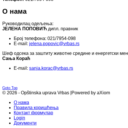
О нама
Руководилац одељења:
ЈЕЛЕНА ПОПОВИЋ
дипл. правник
Број телефона: 021/7954-098
E-mail:
jelena.popovic@vrbas.rs
Шеф одсека за заштиту животне средине и енергетски ме
Сања Кораћ
E-mail:
sanja.korac@vrbas.rs
Goto Top
© 2026 - Opštinska uprava Vrbas |
Powered by aXiom
О нама
Правила коришћења
Контакт формулар
Login
Документи