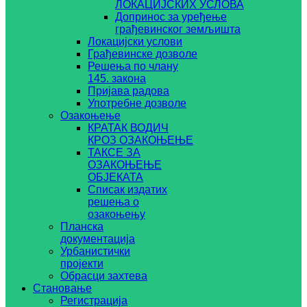
ЛОКАЦИЈСКИХ УСЛОВА
Допринос за уређење
грађевинског земљишта
Локацијски услови
Грађевинске дозволе
Решења по члану
145. закона
Пријава радова
Употребне дозволе
Озакоњење
КРАТАК ВОДИЧ
КРОЗ ОЗАКОЊЕЊЕ
ТАКСЕ ЗА
ОЗАКОЊЕЊЕ
ОБЈЕКАТА
Списак издатих
решења о
озакоњењу
Планска
документација
Урбанистички
пројекти
Обрасци захтева
Становање
Регистрација