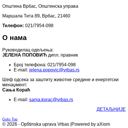
Општина Врбас, Општинска управа
Маршала Тита 89, Врбас, 21460
Телефон:
021/7954-098
О нама
Руководилац одељења:
ЈЕЛЕНА ПОПОВИЋ
дипл. правник
Број телефона: 021/7954-098
E-mail:
jelena.popovic@vrbas.rs
Шеф одсека за заштиту животне средине и енергетски
менаџмент:
Сања Кораћ
E-mail:
sanja.korac@vrbas.rs
ДЕТАЉНИЈЕ
Goto Top
© 2026 - Opštinska uprava Vrbas |
Powered by aXiom