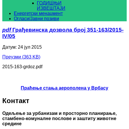
ГОДИШЊИ
ИЗВЕШТАЈИ
Енергетски менаџмент
Огласи/Јавни позиви
pdf
Грађевинска дозвола број 351-163/2015-
IV/05
Датум: 24 јул 2015
Преузми
(
363 KB
)
2015-163-grdoz.pdf
Праћење стања аерополена у Врбасу
Контакт
Одељење за урбанизам и просторно планирање,
стамбено-комуналне послове и заштиту животне
средине