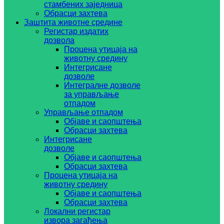
стамбених заједница
Обрасци захтева
Заштита животне средине
Регистар издатих
дозвола
Процена утицаја на
животну средину
Интегрисане
дозволе
Интегралне дозволе
за управљање
отпадом
Управљање отпадом
Објаве и саопштења
Обрасци захтева
Интегрисане
дозволе
Објаве и саопштења
Обрасци захтева
Процена утицаја на
животну средину
Објаве и саопштења
Обрасци захтева
Локални регистар
извора загађења