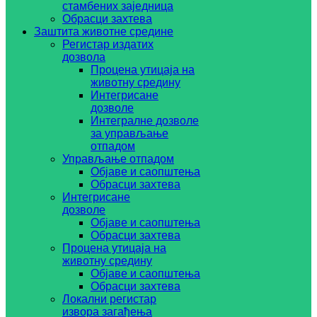
стамбених заједница
Обрасци захтева
Заштита животне средине
Регистар издатих
дозвола
Процена утицаја на
животну средину
Интегрисане
дозволе
Интегралне дозволе
за управљање
отпадом
Управљање отпадом
Објаве и саопштења
Обрасци захтева
Интегрисане
дозволе
Објаве и саопштења
Обрасци захтева
Процена утицаја на
животну средину
Објаве и саопштења
Обрасци захтева
Локални регистар
извора загађења