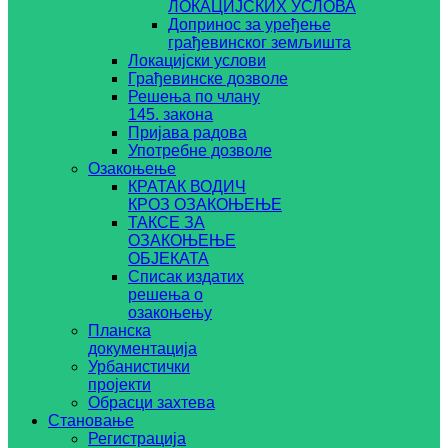
ЛОКАЦИЈСКИХ УСЛОВА
Допринос за уређење
грађевинског земљишта
Локацијски услови
Грађевинске дозволе
Решења по члану
145. закона
Пријава радова
Употребне дозволе
Озакоњење
КРАТАК ВОДИЧ
КРОЗ ОЗАКОЊЕЊЕ
ТАКСЕ ЗА
ОЗАКОЊЕЊЕ
ОБЈЕКАТА
Списак издатих
решења о
озакоњењу
Планска
документација
Урбанистички
пројекти
Обрасци захтева
Становање
Регистрација