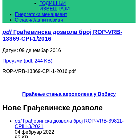
ГОДИШЊИ
ИЗВЕШТАЈИ
Енергетски менаџмент
Огласи/Јавни позиви
pdf
Грађевинска дозвола број ROP-VRB-
13369-CPI-1/2016
Датум: 09 децембар 2016
Преузми
(
pdf,
244 KB
)
ROP-VRB-13369-CPI-1-2016.pdf
Праћење стања аерополена у Врбасу
Нове Грађевинске дозволе
pdf
Грађевинска дозвола број ROP-VRB-39811-
CPIH-3/2021
04 фебруар 2022
85 KB