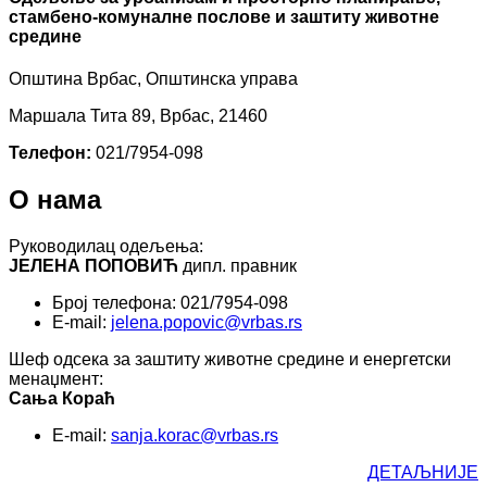
стамбено-комуналне послове и заштиту животне
средине
Општина Врбас, Општинска управа
Маршала Тита 89, Врбас, 21460
Телефон:
021/7954-098
О нама
Руководилац одељења:
ЈЕЛЕНА ПОПОВИЋ
дипл. правник
Број телефона: 021/7954-098
E-mail:
jelena.popovic@vrbas.rs
Шеф одсека за заштиту животне средине и енергетски
менаџмент:
Сања Кораћ
E-mail:
sanja.korac@vrbas.rs
ДЕТАЉНИЈЕ