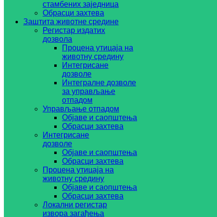
стамбених заједница
Обрасци захтева
Заштита животне средине
Регистар издатих
дозвола
Процена утицаја на
животну средину
Интегрисане
дозволе
Интегралне дозволе
за управљање
отпадом
Управљање отпадом
Објаве и саопштења
Обрасци захтева
Интегрисане
дозволе
Објаве и саопштења
Обрасци захтева
Процена утицаја на
животну средину
Објаве и саопштења
Обрасци захтева
Локални регистар
извора загађења