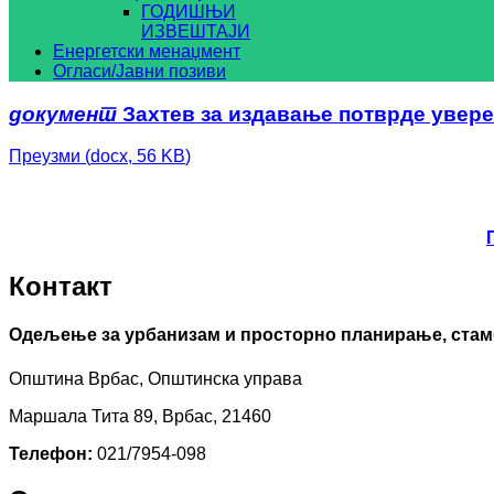
ГОДИШЊИ
ИЗВЕШТАЈИ
Енергетски менаџмент
Огласи/Јавни позиви
документ
Захтев за издавање потврде увере
Преузми
(
docx,
56 KB
)
Контакт
Одељење за урбанизам и просторно планирање, стам
Општина Врбас, Општинска управа
Маршала Тита 89, Врбас, 21460
Телефон:
021/7954-098