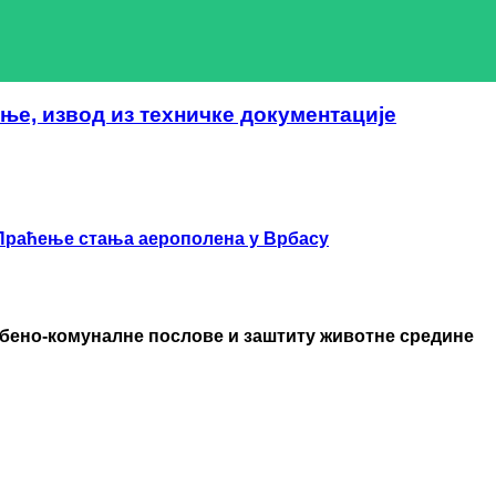
ње, извод из техничке документације
Праћење стања аерополена у Врбасу
бено-комуналне послове и заштиту животне средине