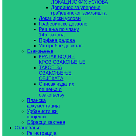
ЛОКАЦИЈСКИХ УСЛОВА
Допринос за уређење
грађевинског земљишта
Локацијски услови
Грађевинске дозволе
Решења по члану
145. закона
Пријава радова
Употребне дозволе
Озакоњење
КРАТАК ВОДИЧ
КРОЗ ОЗАКОЊЕЊЕ
ТАКСЕ ЗА
ОЗАКОЊЕЊЕ
ОБЈЕКАТА
Списак издатих
решења о
озакоњењу
Планска
документација
Урбанистички
пројекти
Обрасци захтева
Становање
Регистрација