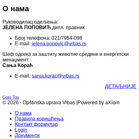
О нама
Руководилац одељења:
ЈЕЛЕНА ПОПОВИЋ
дипл. правник
Број телефона: 021/7954-098
E-mail:
jelena.popovic@vrbas.rs
Шеф одсека за заштиту животне средине и енергетски
менаџмент:
Сања Кораћ
E-mail:
sanja.korac@vrbas.rs
ДЕТАЉНИЈЕ
Goto Top
© 2026 - Opštinska uprava Vrbas |
Powered by aXiom
О нама
Правила коришћења
Контакт формулар
Login
Документи