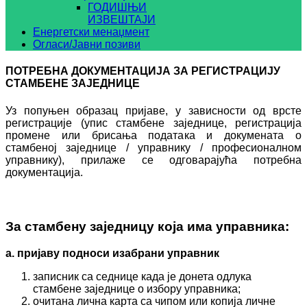
ГОДИШЊИ
ИЗВЕШТАЈИ
Енергетски менаџмент
Огласи/Јавни позиви
ПОТРЕБНА ДОКУМEНТАЦИЈА ЗА РЕГИСТРАЦИЈУ
СТАМБЕНЕ ЗАЈЕДНИЦЕ
Уз попуњен образац пријаве, у зависности од врсте
регистрације (упис стамбене заједнице, регистрација
промене или брисања података и докумената о
стамбеној заједнице / управнику / професионалном
управнику), прилаже се одговарајућа потребна
документација.
За стамбену заједницу која има управника:
а. пријаву подноси изабрани управник
записник са седнице када је донета одлука
стамбене заједнице о избору управника;
очитана лична карта са чипом или копија личне