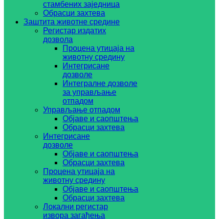
стамбених заједница
Обрасци захтева
Заштита животне средине
Регистар издатих
дозвола
Процена утицаја на
животну средину
Интегрисане
дозволе
Интегралне дозволе
за управљање
отпадом
Управљање отпадом
Објаве и саопштења
Обрасци захтева
Интегрисане
дозволе
Објаве и саопштења
Обрасци захтева
Процена утицаја на
животну средину
Објаве и саопштења
Обрасци захтева
Локални регистар
извора загађења