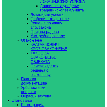
ЛОКАЦИЈСКИХ УСЛОВА
Допринос за уређење
грађевинског земљишта
Локацијски услови
Грађевинске дозволе
Решења по члану
145. закона
Пријава радова
Употребне дозволе
Озакоњење
КРАТАК ВОДИЧ
КРОЗ ОЗАКОЊЕЊЕ
ТАКСЕ ЗА
ОЗАКОЊЕЊЕ
ОБЈЕКАТА
Списак издатих
решења о
озакоњењу
Планска
документација
Урбанистички
пројекти
Обрасци захтева
Становање
Регистрација