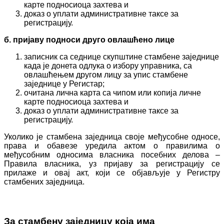
карте подносиоца захтева и
доказ о уплати административне таксе за
регистрацију.
б. пријаву подноси друго овлашћено лице
записник са седнице скупштине стамбене заједнице
када је донета одлука о избору управника, са
овлашћењем другом лицу за упис стамбене
заједнице у Регистар;
очитана лична карта са чипом или копија личне
карте подносиоца захтева и
доказ о уплати административне таксе за
регистрацију.
Уколико је стамбена заједница своје међусобне односе,
права и обавезе уредила актом о правилима о
међусобним односима власника посебних делова –
Правила власника, уз пријаву за регистрацију се
прилаже и овај акт, који се објављује у Регистру
стамбених заједница.
За стамбену заједницу која има