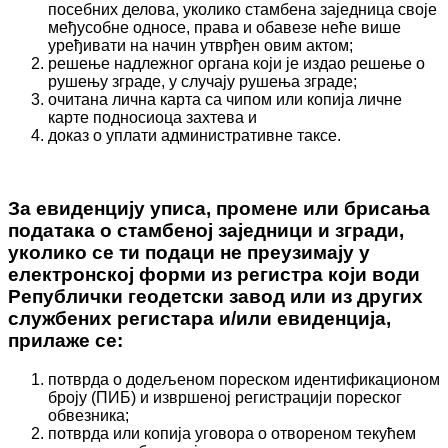
посебних делова, уколико стамбена заједница своје
међусобне односе, права и обавезе неће више
уређивати на начин утврђен овим актом;
решење надлежног органа који је издао решење о
рушењу зграде, у случају рушења зграде;
очитана лична карта са чипом или копија личне
карте подносиоца захтева и
доказ о уплати административне таксе.
За евиденцију уписа, промене или брисања
података о стамбеној заједници и згради,
уколико се ти подаци не преузимају у
електронској форми из регистра који води
Републички геодетски завод или из других
службених регистара и/или евиденција,
прилаже се:
потврда о додељеном пореском идентификационом
броју (ПИБ) и извршеној регистрацији пореског
обвезника;
потврда или копија уговора о отвореном текућем