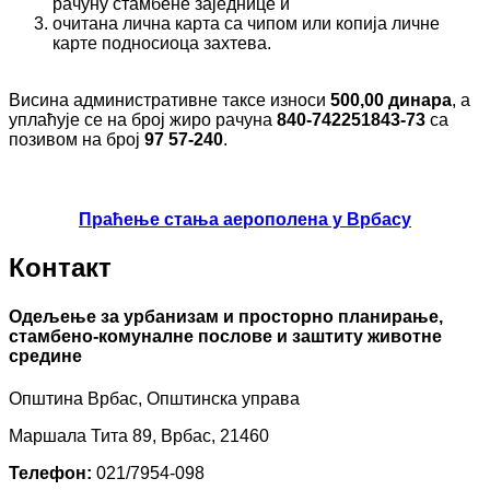
рачуну стамбене заједнице и
очитана лична карта са чипом или копија личне
карте подносиоца захтева.
Висина административне таксе износи
500,00 динара
, а
уплаћује се на број жиро рачуна
840-742251843-73
са
позивом на број
97 57-240
.
Праћење стања аерополена у Врбасу
Контакт
Одељење за урбанизам и просторно планирање,
стамбено-комуналне послове и заштиту животне
средине
Општина Врбас, Општинска управа
Маршала Тита 89, Врбас, 21460
Телефон:
021/7954-098