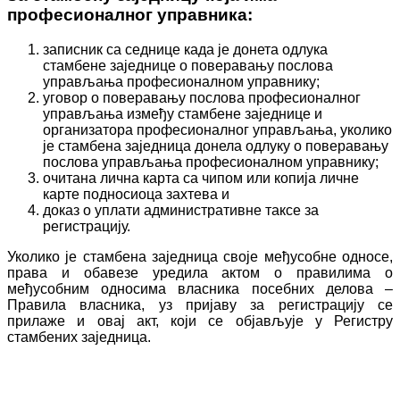
професионалног управника:
записник са седнице када је донета одлука
стамбене заједнице о поверавању послова
управљања професионалном управнику;
уговор о поверавању послова професионалног
управљања између стамбене заједнице и
организатора професионалног управљања, уколико
је стамбена заједница донела одлуку о поверавању
послова управљања професионалном управнику;
очитана лична карта са чипом или копија личне
карте подносиоца захтева и
доказ о уплати административне таксе за
регистрацију.
Уколико је стамбена заједница своје међусобне односе,
права и обавезе уредила актом о правилима о
међусобним односима власника посебних делова –
Правила власника, уз пријаву за регистрацију се
прилаже и овај акт, који се објављује у Регистру
стамбених заједница.