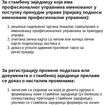
За стамбену заједницу која има
професионалног управника именованог у
поступку принудне управе (пријаву подноси
именовани професионални управник):
решење надлежног органа локалне самоуправе о
именовању професионалног управника за принудну
управу;
очитана лична карта са чипом или копија личне
карте подносиоца захтева и
доказ о уплати административне таксе за
регистрацију.
За регистрацију промене података или
докумената о стамбеној заједници прилаже
се доказ о насталим променама:
записник са седнице на којој је донета одлука о
формирању нове стамбене заједнице (уз белешку о
поништавању претходне стамбене заједнице),
уколико се стамбена заједница формира на начин