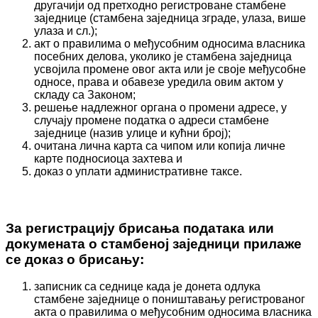
другачији од претходно регистроване стамбене
заједнице (стамбена заједница зграде, улаза, више
улаза и сл.);
акт о правилима о међусобним односима власника
посебних делова, уколико је стамбена заједница
усвојила промене овог акта или је своје међусобне
односе, права и обавезе уредила овим актом у
складу са Законом;
решење надлежног органа о промени адресе, у
случају промене податка о адреси стамбене
заједнице (назив улице и кућни број);
очитана лична карта са чипом или копија личне
карте подносиоца захтева и
доказ о уплати административне таксе.
За регистрацију брисања података или
докумената о стамбеној заједници прилаже
се доказ о брисању:
записник са седнице када је донета одлука
стамбене заједнице о поништавању регистрованог
акта о правилима о међусобним односима власника